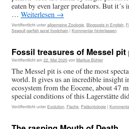
eaten by even larger predators. But it´s i
…
Weiterlesen
→
Veröffentlicht unter
allgemeine Zoologie
,
Blogposts in English
,
F
Seagull garfish sprat foodchain
|
Kommentar hinterlassen
Fossil treasures of Messel pit 
Veröffentlicht am
22. Mai 2020
von
Markus Bühler
The Messel pit is one of the most spectac
world. It gives us an incredible insight i
ecosystem from the Eocene, about 47 mi
special conditions of this Lagerstätte d
Veröffentlicht unter
Evolution
,
Fische
,
Paläontologie
|
Kommentar
The rasping Mouth of Death