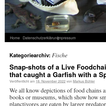
Home
Datenschutzerklärung
Impressum
Fische
Kategoriearchiv:
Snap-shots of a Live Foodchai
that caught a Garfish with a Sp
Veröffentlicht am
18. November 2022
von
Markus Bühler
We all know depictions of food chains 
books or museums, which show how sma
planctivores are eaten by larger predato