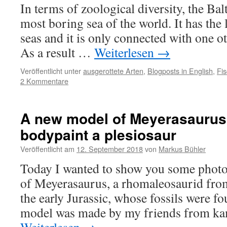
In terms of zoological diversity, the Bal
most boring sea of the world. It has the l
seas and it is only connected with one ot
As a result …
Weiterlesen
→
Veröffentlicht unter
ausgerottete Arten
,
Blogposts in English
,
Fi
2 Kommentare
A new model of Meyerasaurus 
bodypaint a plesiosaur
Veröffentlicht am
12. September 2018
von
Markus Bühler
Today I wanted to show you some photos
of Meyerasaurus, a rhomaleosaurid from
the early Jurassic, whose fossils were 
model was made by my friends from ka