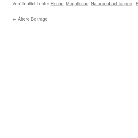
Veröffentlicht unter
Fische
,
Megafische
,
Naturbeobachtungen
|
←
Ältere Beiträge