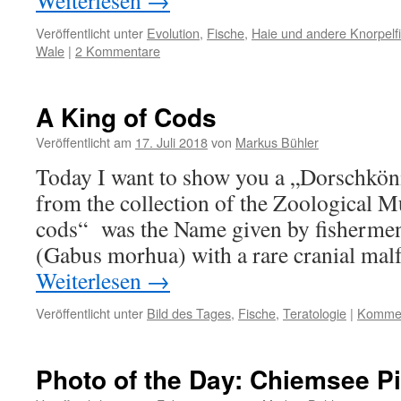
Weiterlesen
→
Veröffentlicht unter
Evolution
,
Fische
,
Haie und andere Knorpelf
Wale
|
2 Kommentare
A King of Cods
Veröffentlicht am
17. Juli 2018
von
Markus Bühler
Today I want to show you a „Dorschköni
from the collection of the Zoological 
cods“ was the Name given by fishermen 
(Gabus morhua) with a rare cranial ma
Weiterlesen
→
Veröffentlicht unter
Bild des Tages
,
Fische
,
Teratologie
|
Kommen
Photo of the Day: Chiemsee P