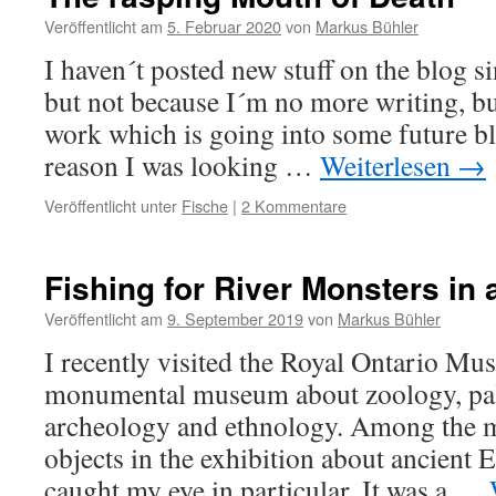
Veröffentlicht am
5. Februar 2020
von
Markus Bühler
I haven´t posted new stuff on the blog s
but not because I´m no more writing, bu
work which is going into some future blo
reason I was looking …
Weiterlesen
→
Veröffentlicht unter
Fische
|
2 Kommentare
Fishing for River Monsters in 
Veröffentlicht am
9. September 2019
von
Markus Bühler
I recently visited the Royal Ontario Mu
monumental museum about zoology, pale
archeology and ethnology. Among the 
objects in the exhibition about ancient E
caught my eye in particular. It was a …