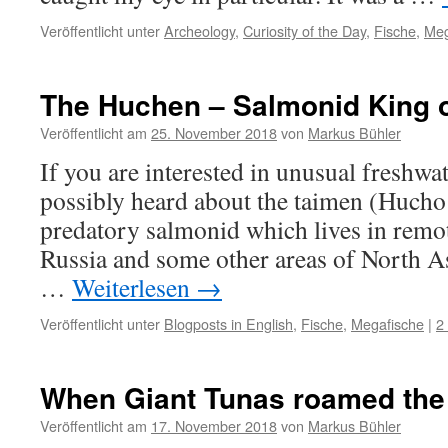
Veröffentlicht unter
Archeology
,
Curiosity of the Day
,
Fische
,
Meg
The Huchen – Salmonid King 
Veröffentlicht am
25. November 2018
von
Markus Bühler
If you are interested in unusual freshwat
possibly heard about the taimen (Hucho 
predatory salmonid which lives in remo
Russia and some other areas of North As
…
Weiterlesen
→
Veröffentlicht unter
Blogposts in English
,
Fische
,
Megafische
|
2
When Giant Tunas roamed the 
Veröffentlicht am
17. November 2018
von
Markus Bühler