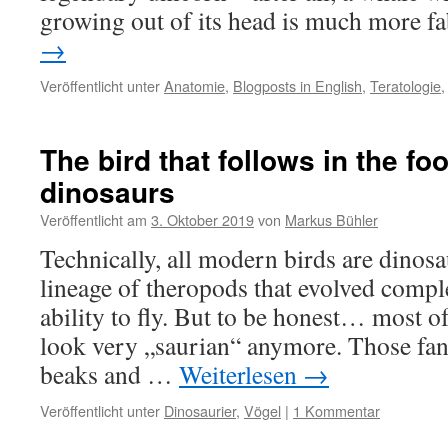
growing out of its head is much more 
→
Veröffentlicht unter
Anatomie
,
Blogposts in English
,
Teratologie
The bird that follows in the fo
dinosaurs
Veröffentlicht am
3. Oktober 2019
von
Markus Bühler
Technically, all modern birds are dinosa
lineage of theropods that evolved compl
ability to fly. But to be honest… most o
look very „saurian“ anymore. Those fanc
beaks and …
Weiterlesen
→
Veröffentlicht unter
Dinosaurier
,
Vögel
|
1 Kommentar