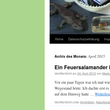
Home
Datenschutzerklärung
Imp
April 2015
Archiv des Monats:
Ein Feuersalamander
Veröffentlicht am
24. April 2015
von
Marku
Vor ein paar Tagen war ich mal wied
Wegesrand hörte. Ich dachte erst es
auf dem Hinweg hatte …
Weiterle
Veröffentlicht unter
Amphibien
,
Naturbeo