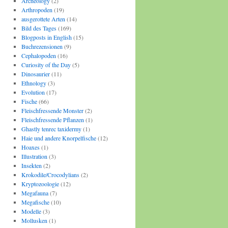
Archeology
(2)
Arthropoden
(19)
ausgerottete Arten
(14)
Bild des Tages
(169)
Blogposts in English
(15)
Buchrezensionen
(9)
Cephalopoden
(16)
Curiosity of the Day
(5)
Dinosaurier
(11)
Ethnology
(3)
Evolution
(17)
Fische
(66)
Fleischfressende Monster
(2)
Fleischfressende Pflanzen
(1)
Ghastly tenrec taxidermy
(1)
Haie und andere Knorpelfische
(12)
Hoaxes
(1)
Illustration
(3)
Insekten
(2)
Krokodile/Crocodylians
(2)
Kryptozoologie
(12)
Megafauna
(7)
Megafische
(10)
Modelle
(3)
Mollusken
(1)