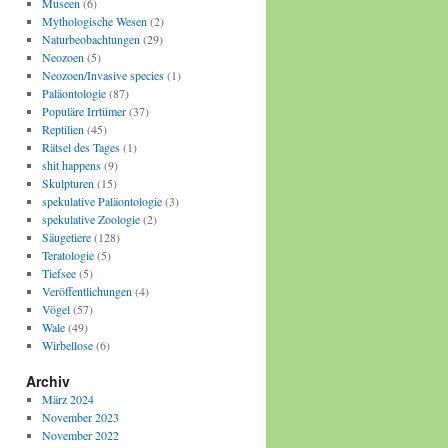
Museen
(6)
Mythologische Wesen
(2)
Naturbeobachtungen
(29)
Neozoen
(5)
Neozoen/Invasive species
(1)
Paläontologie
(87)
Populäre Irrtümer
(37)
Reptilien
(45)
Rätsel des Tages
(1)
shit happens
(9)
Skulpturen
(15)
spekulative Paläontologie
(3)
spekulative Zoologie
(2)
Säugetiere
(128)
Teratologie
(5)
Tiefsee
(5)
Veröffentlichungen
(4)
Vögel
(57)
Wale
(49)
Wirbellose
(6)
Archiv
März 2024
November 2023
November 2022