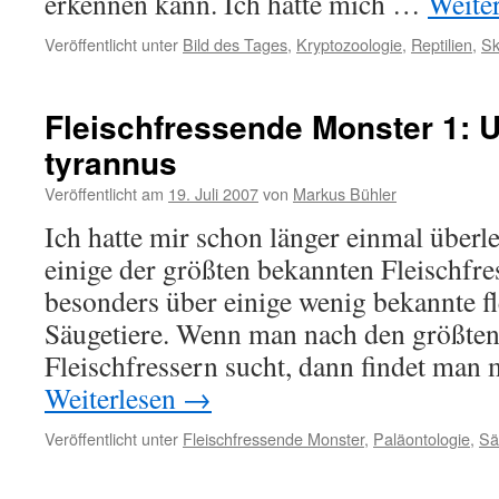
erkennen kann. Ich hatte mich …
Weite
Veröffentlicht unter
Bild des Tages
,
Kryptozoologie
,
Reptilien
,
Sk
Fleischfressende Monster 1: 
tyrannus
Veröffentlicht am
19. Juli 2007
von
Markus Bühler
Ich hatte mir schon länger einmal überle
einige der größten bekannten Fleischfres
besonders über einige wenig bekannte f
Säugetiere. Wenn man nach den größten
Fleischfressern sucht, dann findet man
Weiterlesen
→
Veröffentlicht unter
Fleischfressende Monster
,
Paläontologie
,
Sä