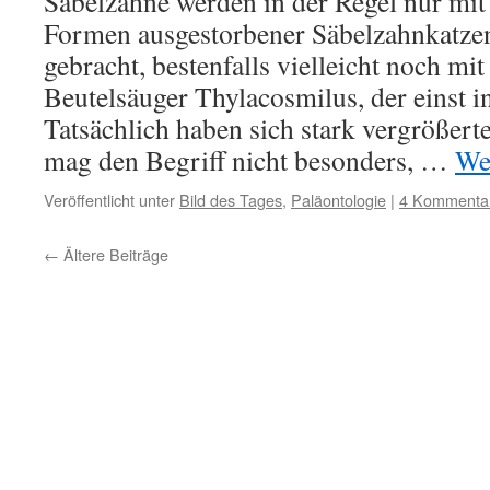
Säbelzähne werden in der Regel nur mit
Formen ausgestorbener Säbelzahnkatz
gebracht, bestenfalls vielleicht noch m
Beutelsäuger Thylacosmilus, der einst i
Tatsächlich haben sich stark vergrößert
mag den Begriff nicht besonders, …
We
Veröffentlicht unter
Bild des Tages
,
Paläontologie
|
4 Kommenta
←
Ältere Beiträge