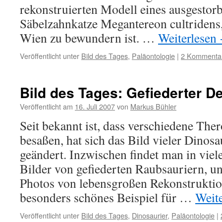
rekonstruierten Modell eines ausgestorb
Säbelzahnkatze Megantereon cultridens,
Wien zu bewundern ist. …
Weiterlesen
Veröffentlicht unter
Bild des Tages
,
Paläontologie
|
2 Kommenta
Bild des Tages: Gefiederter 
Veröffentlicht am
16. Juli 2007
von
Markus Bühler
Seit bekannt ist, dass verschiedene Th
besaßen, hat sich das Bild vieler Dinosa
geändert. Inzwischen findet man in vie
Bilder von gefiederten Raubsauriern, un
Photos von lebensgroßen Rekonstruktio
besonders schönes Beispiel für …
Weit
Veröffentlicht unter
Bild des Tages
,
Dinosaurier
,
Paläontologie
|