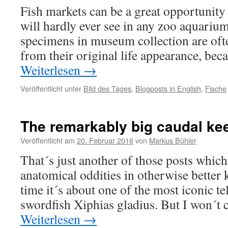
Fish markets can be a great opportunity
will hardly ever see in any zoo aquariu
specimens in museum collection are oft
from their original life appearance, bec
Weiterlesen
→
Veröffentlicht unter
Bild des Tages
,
Blogposts in English
,
Fische
The remarkably big caudal kee
Veröffentlicht am
20. Februar 2016
von
Markus Bühler
That´s just another of those posts whic
anatomical oddities in otherwise better
time it´s about one of the most iconic tel
swordfish Xiphias gladius. But I won´t 
Weiterlesen
→