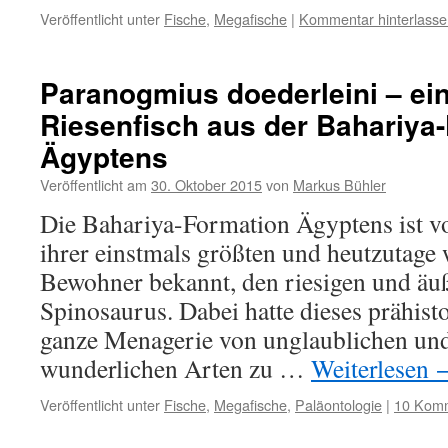
Veröffentlicht unter
Fische
,
Megafische
|
Kommentar hinterlasse
Paranogmius doederleini – ei
Riesenfisch aus der Bahariya
Ägyptens
Veröffentlicht am
30. Oktober 2015
von
Markus Bühler
Die Bahariya-Formation Ägyptens ist vo
ihrer einstmals größten und heutzutage
Bewohner bekannt, den riesigen und äuß
Spinosaurus. Dabei hatte dieses prähis
ganze Menagerie von unglaublichen und
wunderlichen Arten zu …
Weiterlesen
Veröffentlicht unter
Fische
,
Megafische
,
Paläontologie
|
10 Kom