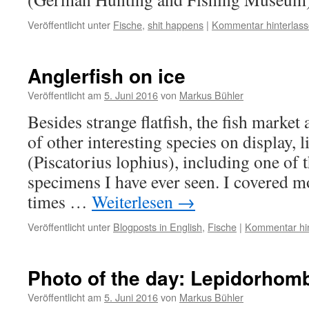
Veröffentlicht unter
Fische
,
shit happens
|
Kommentar hinterlas
Anglerfish on ice
Veröffentlicht am
5. Juni 2016
von
Markus Bühler
Besides strange flatfish, the fish market
of other interesting species on display, 
(Piscatorius lophius), including one of t
specimens I have ever seen. I covered 
times …
Weiterlesen
→
Veröffentlicht unter
Blogposts in English
,
Fische
|
Kommentar hin
Photo of the day: Lepidorhom
Veröffentlicht am
5. Juni 2016
von
Markus Bühler