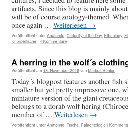
cultures, I decided to feature here som
artifacts. Since this blog is mainly abou
will be of course zoology-themed. When 
once again …
Weiterlesen
→
Veröffentlicht unter
Anatomie
,
Curiosity of the Day
,
Ethnology
,
F
Knorpelfische
|
4 Kommentare
A herring in the wolf´s clothin
Veröffentlicht am
18. November 2016
von
Markus Bühler
Today´s blogpost features another fish s
smaller but yet pretty impressive one, w
miniature version of the giant cretaceou
belongs to a dorab wolf hering (Chiroce
member of …
Weiterlesen
→
Veröffentlicht unter
Anatomie
,
Fische
,
Paläontologie
|
Kommentar