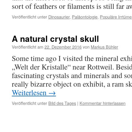
sort of feathers or filaments is still far
Veröffentlicht unter
Dinosaurier
,
Paläontologie
,
Populäre Irrtüme
A natural crystal skull
Veröffentlicht am
22. Dezember 2016
von
Markus Bühler
Some time ago I visited the mineral exh
„Welt der Kristalle“ near Rottweil. Beside
fascinating crystals and minerals and so
really bizarre object on exhibit, a ram s
Weiterlesen
→
Veröffentlicht unter
Bild des Tages
|
Kommentar hinterlassen