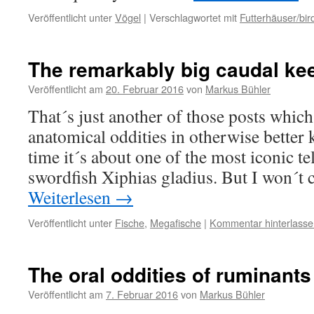
Veröffentlicht unter
Vögel
|
Verschlagwortet mit
Futterhäuser/bir
The remarkably big caudal kee
Veröffentlicht am
20. Februar 2016
von
Markus Bühler
That´s just another of those posts whic
anatomical oddities in otherwise better
time it´s about one of the most iconic tel
swordfish Xiphias gladius. But I won´t 
Weiterlesen
→
Veröffentlicht unter
Fische
,
Megafische
|
Kommentar hinterlasse
The oral oddities of ruminants
Veröffentlicht am
7. Februar 2016
von
Markus Bühler