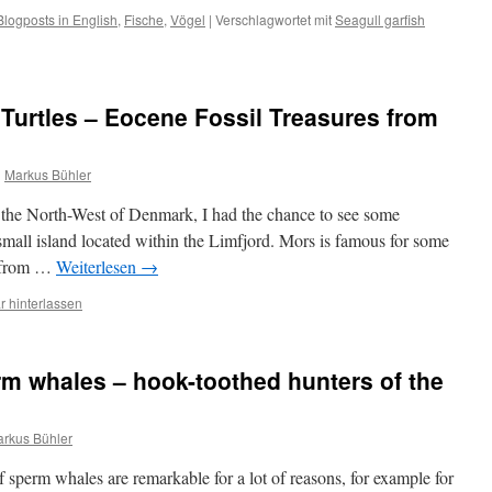
Blogposts in English
,
Fische
,
Vögel
|
Verschlagwortet mit
Seagull garfish
Turtles – Eocene Fossil Treasures from
n
Markus Bühler
n the North-West of Denmark, I had the chance to see some
mall island located within the Limfjord. Mors is famous for some
s from …
Weiterlesen
→
 hinterlassen
m whales – hook-toothed hunters of the
rkus Bühler
perm whales are remarkable for a lot of reasons, for example for