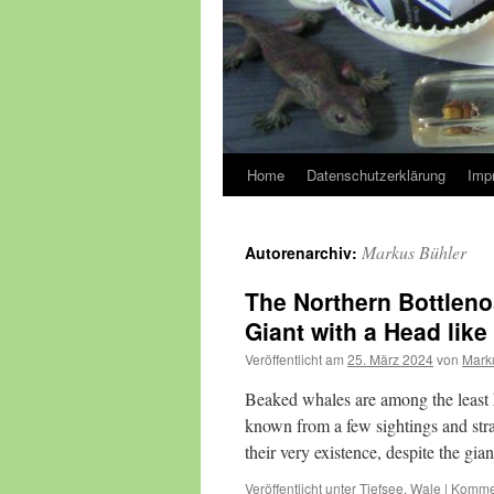
Home
Datenschutzerklärung
Imp
Markus Bühler
Autorenarchiv:
The Northern Bottlen
Giant with a Head like
Veröffentlicht am
25. März 2024
von
Mark
Beaked whales are among the least k
known from a few sightings and str
their very existence, despite the gi
Veröffentlicht unter
Tiefsee
,
Wale
|
Kommen