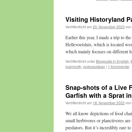
Visiting Historyland 
Veröffentlicht am
20. November 2023
von
Earlier this year, I made a trip to t
Hellevoetsluis, which is located we
which mainly focuses on different h
Veröffentlicht unter
Blogposts in English
,
mammoth
,
proboscidean
|
1 Kommentar
Snap-shots of a Live 
Garfish with a Sprat i
Veröffentlicht am
18. November 2022
von
We all know depictions of food ch
small herbivores or planctivores are
predators. But it´s incredibly rare 