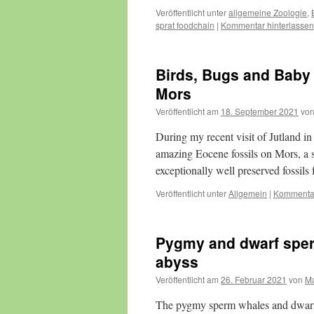
Veröffentlicht unter
allgemeine Zoologie
,
sprat foodchain
|
Kommentar hinterlassen
Birds, Bugs and Baby 
Mors
Veröffentlicht am
18. September 2021
vo
During my recent visit of Jutland i
amazing Eocene fossils on Mors, a s
exceptionally well preserved fossil
Veröffentlicht unter
Allgemein
|
Kommentar
Pygmy and dwarf sper
abyss
Veröffentlicht am
26. Februar 2021
von
Ma
The pygmy sperm whales and dwarf s