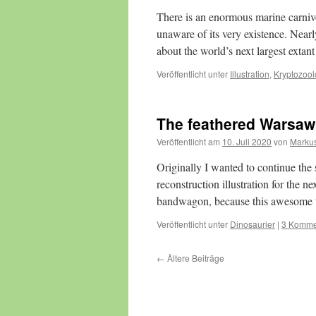
There is an enormous marine carnivo
unaware of its very existence. Nea
about the world’s next largest exta
Veröffentlicht unter
Illustration
,
Kryptozool
The feathered Warsaw
Veröffentlicht am
10. Juli 2020
von
Markus
Originally I wanted to continue the s
reconstruction illustration for the 
bandwagon, because this awesome
Veröffentlicht unter
Dinosaurier
|
3 Komme
←
Ältere Beiträge