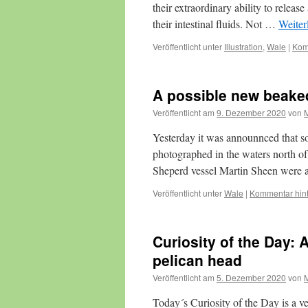
their extraordinary ability to relea
their intestinal fluids. Not …
Weiter
Veröffentlicht unter
Illustration
,
Wale
|
Kom
A possible new beake
Veröffentlicht am
9. Dezember 2020
von
Yesterday it was announnced that 
photographed in the waters north of 
Sheperd vessel Martin Sheen were 
Veröffentlicht unter
Wale
|
Kommentar hint
Curiosity of the Day:
pelican head
Veröffentlicht am
5. Dezember 2020
von
Today´s Curiosity of the Day is a v