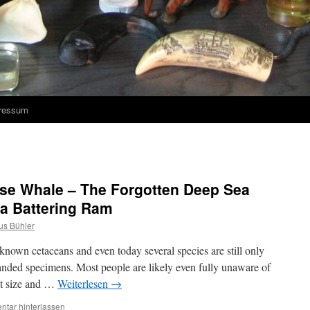
ressum
ose Whale – The Forgotten Deep Sea
 a Battering Ram
us Bühler
nown cetaceans and even today several species are still only
anded specimens. Most people are likely even fully unaware of
ant size and …
Weiterlesen
→
tar hinterlassen