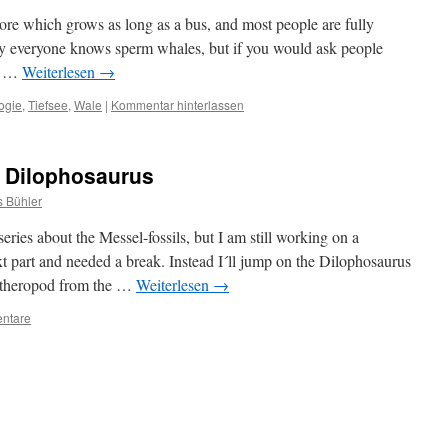
re which grows as long as a bus, and most people are fully
rly everyone knows sperm whales, but if you would ask people
nt …
Weiterlesen
→
ogie
,
Tiefsee
,
Wale
|
Kommentar hinterlassen
 Dilophosaurus
 Bühler
eries about the Messel-fossils, but I am still working on a
next part and needed a break. Instead I´ll jump on the Dilophosaurus
 theropod from the …
Weiterlesen
→
ntare