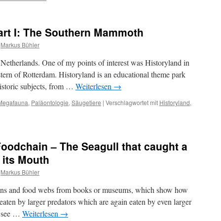
Part I: The Southern Mammoth
Markus Bühler
he Netherlands. One of my points of interest was Historyland in
stern of Rotterdam. Historyland is an educational theme park
istoric subjects, from …
Weiterlesen
→
Megafauna
,
Paläontologie
,
Säugetiere
|
Verschlagwortet mit
Historyland
,
Foodchain – The Seagull that caught a
n its Mouth
Markus Bühler
ains and food webs from books or museums, which show how
 eaten by larger predators which are again eaten by even larger
to see …
Weiterlesen
→