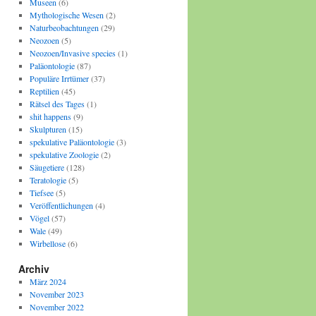
Museen
(6)
Mythologische Wesen
(2)
Naturbeobachtungen
(29)
Neozoen
(5)
Neozoen/Invasive species
(1)
Paläontologie
(87)
Populäre Irrtümer
(37)
Reptilien
(45)
Rätsel des Tages
(1)
shit happens
(9)
Skulpturen
(15)
spekulative Paläontologie
(3)
spekulative Zoologie
(2)
Säugetiere
(128)
Teratologie
(5)
Tiefsee
(5)
Veröffentlichungen
(4)
Vögel
(57)
Wale
(49)
Wirbellose
(6)
Archiv
März 2024
November 2023
November 2022