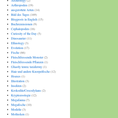
Archeology
(2)
Arthropoden
(19)
ausgerottete Arten
(14)
Bild des Tages
(169)
Blogposts in English
(15)
Buchrezensionen
(9)
Cephalopoden
(16)
Curiosity of the Day
(5)
Dinosaurier
(11)
Ethnology
(3)
Evolution
(17)
Fische
(66)
Fleischfressende Monster
(2)
Fleischfressende Pflanzen
(1)
Ghastly tenrec taxidermy
(1)
Haie und andere Knorpelfische
(12)
Hoaxes
(1)
Illustration
(3)
Insekten
(2)
Krokodile/Crocodylians
(2)
Kryptozoologie
(12)
Megafauna
(7)
Megafische
(10)
Modelle
(3)
Mollusken
(1)