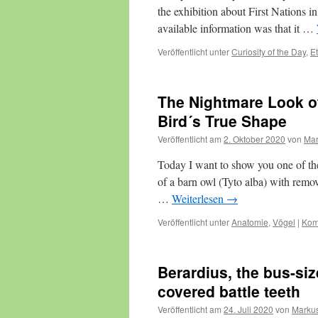
the exhibition about First Nations 
available information was that it …
Veröffentlicht unter
Curiosity of the Day
,
E
The Nightmare Look o
Bird´s True Shape
Veröffentlicht am
2. Oktober 2020
von
Mar
Today I want to show you one of the
of a barn owl (Tyto alba) with remov
…
Weiterlesen
→
Veröffentlicht unter
Anatomie
,
Vögel
|
Kom
Berardius, the bus-si
covered battle teeth
Veröffentlicht am
24. Juli 2020
von
Markus