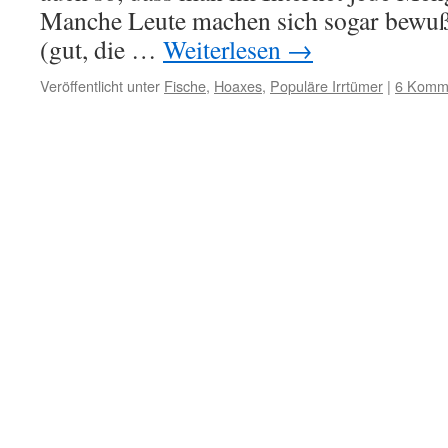
Manche Leute machen sich sogar bewuß
(gut, die …
Weiterlesen
→
Veröffentlicht unter
Fische
,
Hoaxes
,
Populäre Irrtümer
|
6 Komm