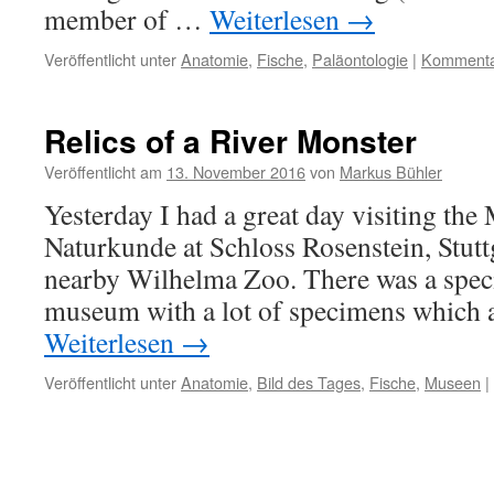
member of …
Weiterlesen
→
Veröffentlicht unter
Anatomie
,
Fische
,
Paläontologie
|
Kommentar
Relics of a River Monster
Veröffentlicht am
13. November 2016
von
Markus Bühler
Yesterday I had a great day visiting th
Naturkunde at Schloss Rosenstein, Stuttg
nearby Wilhelma Zoo. There was a specia
museum with a lot of specimens which 
Weiterlesen
→
Veröffentlicht unter
Anatomie
,
Bild des Tages
,
Fische
,
Museen
|