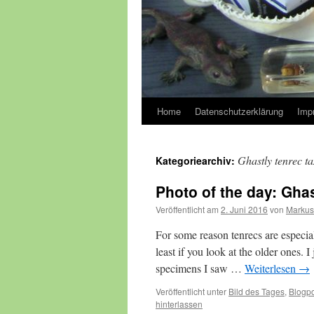
Home
Datenschutzerklärung
Imp
Ghastly tenrec t
Kategoriearchiv:
Photo of the day: Gha
Veröffentlicht am
2. Juni 2016
von
Markus
For some reason tenrecs are especia
least if you look at the older ones. 
specimens I saw …
Weiterlesen
→
Veröffentlicht unter
Bild des Tages
,
Blogpo
hinterlassen