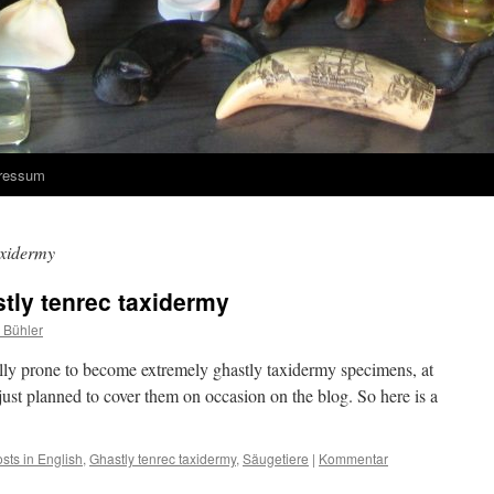
ressum
axidermy
stly tenrec taxidermy
 Bühler
lly prone to become extremely ghastly taxidermy specimens, at
I just planned to cover them on occasion on the blog. So here is a
sts in English
,
Ghastly tenrec taxidermy
,
Säugetiere
|
Kommentar