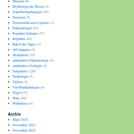
Museen
(6)
Mythologische Wesen
(2)
Naturbeobachtungen
(29)
Neozoen
(5)
Neozoen/Invasive species
(1)
Paläontologie
(87)
Populäre Irrtümer
(37)
Reptilien
(45)
Rätsel des Tages
(1)
shit happens
(9)
Skulpturen
(15)
spekulative Paläontologie
(3)
spekulative Zoologie
(2)
Säugetiere
(128)
Teratologie
(5)
Tiefsee
(5)
Veröffentlichungen
(4)
Vögel
(57)
Wale
(49)
Wirbellose
(6)
Archiv
März 2024
November 2023
November 2022