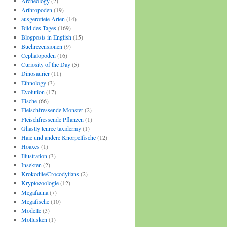
Archeology
(2)
Arthropoden
(19)
ausgerottete Arten
(14)
Bild des Tages
(169)
Blogposts in English
(15)
Buchrezensionen
(9)
Cephalopoden
(16)
Curiosity of the Day
(5)
Dinosaurier
(11)
Ethnology
(3)
Evolution
(17)
Fische
(66)
Fleischfressende Monster
(2)
Fleischfressende Pflanzen
(1)
Ghastly tenrec taxidermy
(1)
Haie und andere Knorpelfische
(12)
Hoaxes
(1)
Illustration
(3)
Insekten
(2)
Krokodile/Crocodylians
(2)
Kryptozoologie
(12)
Megafauna
(7)
Megafische
(10)
Modelle
(3)
Mollusken
(1)