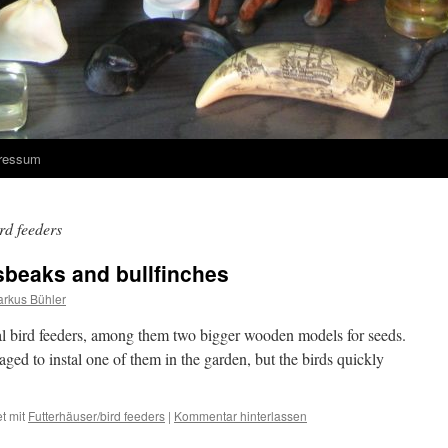
ressum
rd feeders
osbeaks and bullfinches
rkus Bühler
ral bird feeders, among them two bigger wooden models for seeds.
aged to instal one of them in the garden, but the birds quickly
t mit
Futterhäuser/bird feeders
|
Kommentar hinterlassen