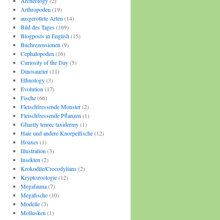
Archeology
(2)
Arthropoden
(19)
ausgerottete Arten
(14)
Bild des Tages
(169)
Blogposts in English
(15)
Buchrezensionen
(9)
Cephalopoden
(16)
Curiosity of the Day
(5)
Dinosaurier
(11)
Ethnology
(3)
Evolution
(17)
Fische
(66)
Fleischfressende Monster
(2)
Fleischfressende Pflanzen
(1)
Ghastly tenrec taxidermy
(1)
Haie und andere Knorpelfische
(12)
Hoaxes
(1)
Illustration
(3)
Insekten
(2)
Krokodile/Crocodylians
(2)
Kryptozoologie
(12)
Megafauna
(7)
Megafische
(10)
Modelle
(3)
Mollusken
(1)