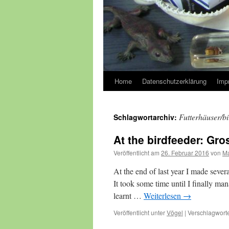
Home
Datenschutzerklärung
Imp
Futterhäuser/bi
Schlagwortarchiv:
At the birdfeeder: Gr
Veröffentlicht am
26. Februar 2016
von
Ma
At the end of last year I made seve
It took some time until I finally man
learnt …
Weiterlesen
→
Veröffentlicht unter
Vögel
|
Verschlagworte