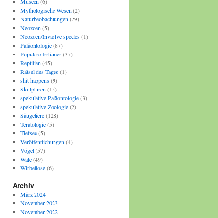
Museen
(6)
Mythologische Wesen
(2)
Naturbeobachtungen
(29)
Neozoen
(5)
Neozoen/Invasive species
(1)
Paläontologie
(87)
Populäre Irrtümer
(37)
Reptilien
(45)
Rätsel des Tages
(1)
shit happens
(9)
Skulpturen
(15)
spekulative Paläontologie
(3)
spekulative Zoologie
(2)
Säugetiere
(128)
Teratologie
(5)
Tiefsee
(5)
Veröffentlichungen
(4)
Vögel
(57)
Wale
(49)
Wirbellose
(6)
Archiv
März 2024
November 2023
November 2022