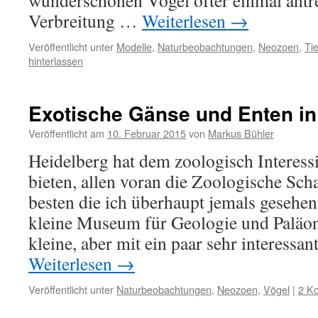
wunderschönen Vögel öfter einmal antre
Verbreitung …
Weiterlesen
→
Veröffentlicht unter
Modelle
,
Naturbeobachtungen
,
Neozoen
,
Ti
hinterlassen
Exotische Gänse und Enten in
Veröffentlicht am
10. Februar 2015
von
Markus Bühler
Heidelberg hat dem zoologisch Interessi
bieten, allen voran die Zoologische Sc
besten die ich überhaupt jemals gesehe
kleine Museum für Geologie und Paläon
kleine, aber mit ein paar sehr interessa
Weiterlesen
→
Veröffentlicht unter
Naturbeobachtungen
,
Neozoen
,
Vögel
|
2 K