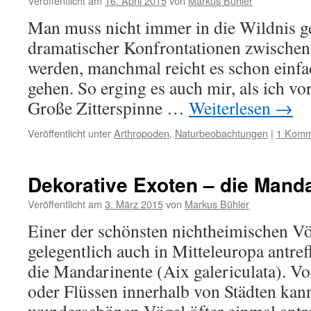
Veröffentlicht am
16. April 2015
von
Markus Bühler
Man muss nicht immer in die Wildnis 
dramatischer Konfrontationen zwischen
werden, manchmal reicht es schon einfac
gehen. So erging es auch mir, als ich v
Große Zitterspinne …
Weiterlesen
→
Veröffentlicht unter
Arthropoden
,
Naturbeobachtungen
|
1 Komm
Dekorative Exoten – die Mand
Veröffentlicht am
3. März 2015
von
Markus Bühler
Einer der schönsten nichtheimischen V
gelegentlich auch in Mitteleuropa antreff
die Mandarinente (Aix galericulata). Vo
oder Flüssen innerhalb von Städten kan