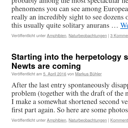
probably among the most spectacular he
phenomens you can see among European
really an incredibly sight to see dozens
this usually quite solitary anurans …
We
Veröffentlicht unter
Amphibien
,
Naturbeobachtungen
|
3 Komme
Starting into the herpetology s
Newts are coming
Veröffentlicht am
5. April 2016
von
Markus Bühler
After the last entry spontaneously disap
problem (together with the draft of the n
I make a somewhat shortened second ver
first part again. So here are some phot
Veröffentlicht unter
Amphibien
,
Naturbeobachtungen
|
Kommenta