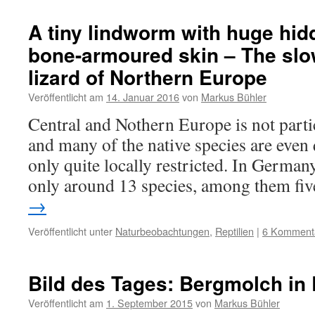
A tiny lindworm with huge hid
bone-armoured skin – The slo
lizard of Northern Europe
Veröffentlicht am
14. Januar 2016
von
Markus Bühler
Central and Nothern Europe is not particu
and many of the native species are even 
only quite locally restricted. In German
only around 13 species, among them fi
→
Veröffentlicht unter
Naturbeobachtungen
,
Reptilien
|
6 Komment
Bild des Tages: Bergmolch in 
Veröffentlicht am
1. September 2015
von
Markus Bühler