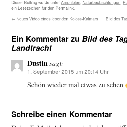
Dieser Beitrag wurde unter
Amphibien
,
Naturbeobachtungen
,
Po
ein Lesezeichen für den
Permalink
.
←
Neues Video eines lebenden Koloss-Kalmars
Bild des T
Ein Kommentar zu
Bild des Ta
Landtracht
Dustin
sagt:
1. September 2015 um 20:14 Uhr
Schön wieder mal etwas zu sehen
Schreibe einen Kommentar