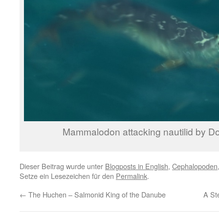
Mammalodon attacking nautilid by D
Dieser Beitrag wurde unter
Blogposts in English
,
Cephalopoden
Setze ein Lesezeichen für den
Permalink
.
←
The Huchen – Salmonid King of the Danube
A St