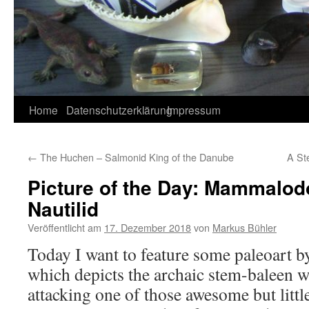
Home
Datenschutzerklärung
Impressum
←
The Huchen – Salmonid King of the Danube
A St
Picture of the Day: Mammalodo
Nautilid
Veröffentlicht am
17. Dezember 2018
von
Markus Bühler
Today I want to feature some paleoart 
which depicts the archaic stem-baleen 
attacking one of those awesome but litt