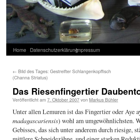
Home
Datenschutzerklärung
Impressum
←
Bild des Tages: Gestreifter Schlangenkopffisch
(Channa Striatus)
Das Riesenfingertier Daubent
Veröffentlicht am
7. Oktober 2007
von
Markus Bühler
Unter allen Lemuren ist das Fingertier oder Aye a
madagascariensis
) wohl am umgewöhnlichsten. W
Gebisses, das sich unter anderem durch riesige, 
mittlere Schneidezähne, und einer starken Redukt