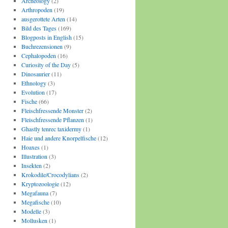
Archeology
(2)
Arthropoden
(19)
ausgerottete Arten
(14)
Bild des Tages
(169)
Blogposts in English
(15)
Buchrezensionen
(9)
Cephalopoden
(16)
Curiosity of the Day
(5)
Dinosaurier
(11)
Ethnology
(3)
Evolution
(17)
Fische
(66)
Fleischfressende Monster
(2)
Fleischfressende Pflanzen
(1)
Ghastly tenrec taxidermy
(1)
Haie und andere Knorpelfische
(12)
Hoaxes
(1)
Illustration
(3)
Insekten
(2)
Krokodile/Crocodylians
(2)
Kryptozoologie
(12)
Megafauna
(7)
Megafische
(10)
Modelle
(3)
Mollusken
(1)