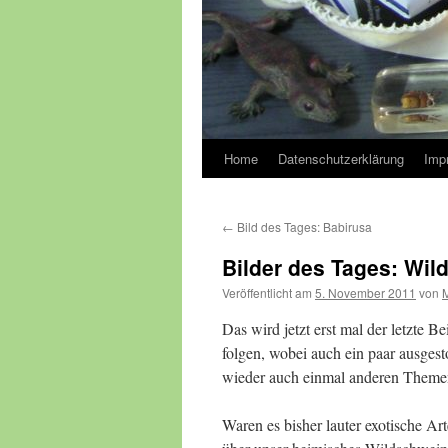
Home
Datenschutzerklärung
Imp
←
Bild des Tages: Babirusa
Bilder des Tages: Wi
Veröffentlicht am
5. November 2011
von
Das wird jetzt erst mal der letzte 
folgen, wobei auch ein paar ausgest
wieder auch einmal anderen Them
Waren es bisher lauter exotische Ar