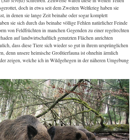
 (
Sus scrofa
) schreiben. Zeitweise waren diese in weiten Teilen
usgerottet, doch in etwa seit dem Zweiten Weltkrieg haben sie
st, in denen sie lange Zeit beinahe oder sogar komplett
ben sie sich durch das beinahe völlige Fehlen natürlicher Feinde
Form von Feldfrüchten in manchen Gegenden zu einer regelrechten
chaden auf landwirtschaftlich genutzten Flächen anrichten
eulich, dass diese Tiere sich wieder so gut in ihrem ursprünglichen
en, denn unsere heimische Großtierfauna ist ohnehin ärmlich
lder zeigen, welche ich in Wildgehegen in der näheren Umgebung