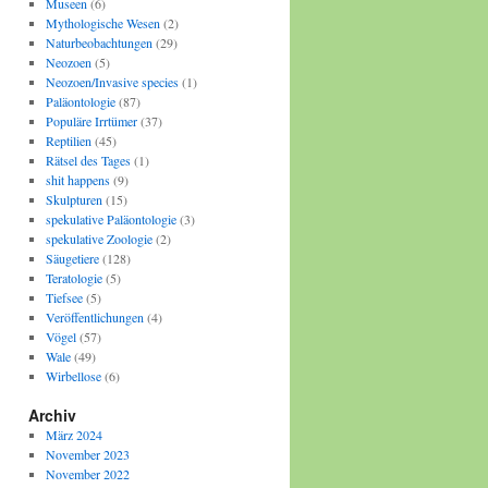
Museen
(6)
Mythologische Wesen
(2)
Naturbeobachtungen
(29)
Neozoen
(5)
Neozoen/Invasive species
(1)
Paläontologie
(87)
Populäre Irrtümer
(37)
Reptilien
(45)
Rätsel des Tages
(1)
shit happens
(9)
Skulpturen
(15)
spekulative Paläontologie
(3)
spekulative Zoologie
(2)
Säugetiere
(128)
Teratologie
(5)
Tiefsee
(5)
Veröffentlichungen
(4)
Vögel
(57)
Wale
(49)
Wirbellose
(6)
Archiv
März 2024
November 2023
November 2022