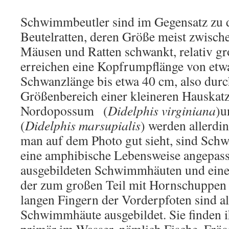
Schwimmbeutler sind im Gegensatz zu 
Beutelratten, deren Größe meist zwisch
Mäusen und Ratten schwankt, relativ gro
erreichen eine Kopfrumpflänge von etw
Schwanzlänge bis etwa 40 cm, also dur
Größenbereich einer kleineren Hauskatz
Nordopossum (
Didelphis virginiana
)u
(
Didelphis marsupialis
) werden allerdi
man auf dem Photo gut sieht, sind Sch
eine amphibische Lebensweise angepasst
ausgebildeten Schwimmhäuten und ein
der zum großen Teil mit Hornschuppen 
langen Fingern der Vorderpfoten sind al
Schwimmhäute ausgebildet. Sie finden 
primär im Wasser, nämlich Fische, Frös