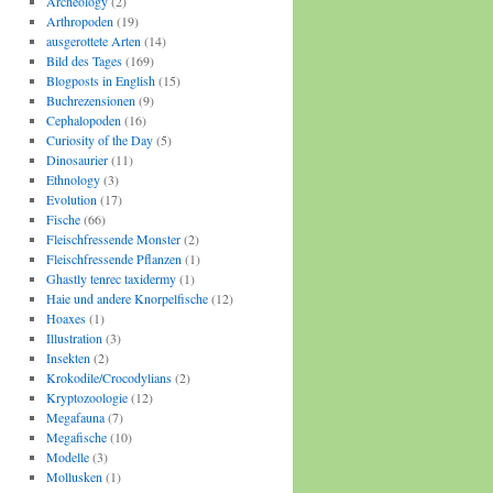
Archeology
(2)
Arthropoden
(19)
ausgerottete Arten
(14)
Bild des Tages
(169)
Blogposts in English
(15)
Buchrezensionen
(9)
Cephalopoden
(16)
Curiosity of the Day
(5)
Dinosaurier
(11)
Ethnology
(3)
Evolution
(17)
Fische
(66)
Fleischfressende Monster
(2)
Fleischfressende Pflanzen
(1)
Ghastly tenrec taxidermy
(1)
Haie und andere Knorpelfische
(12)
Hoaxes
(1)
Illustration
(3)
Insekten
(2)
Krokodile/Crocodylians
(2)
Kryptozoologie
(12)
Megafauna
(7)
Megafische
(10)
Modelle
(3)
Mollusken
(1)