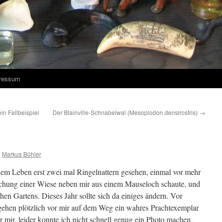
ressum
n Fallbeispiel
Der Blainville-Schnabelwal (Mesoplodon densirostris)
→
n
Markus Bühler
em Leben erst zwei mal Ringelnattern gesehen, einmal vor mehr
öschung einer Wiese neben mir aus einem Mauseloch schaute, und
hen Gartens. Dieses Jahr sollte sich da einiges ändern. Vor
ngehen plötzlich vor mir auf dem Weg ein wahres Prachtexemplar
or mir, leider konnte ich nicht schnell genug ein Photo machen,