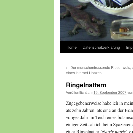
Home
Datenschutzerklärung
Imp
←
Der menschenfressende Riesenwels, ei
eines Internet-Hoaxes
Ringelnattern
Veröffentlicht am
19. September 2007
vo
Zugegebenerweise habe ich in mein
als zehn Jahren, als eine an der B
voriges Jahr im Teich eines botanisc
einiger Zeit sah ich beim Spaziere
einer Ringelnatter (
Natrix natrix
) v