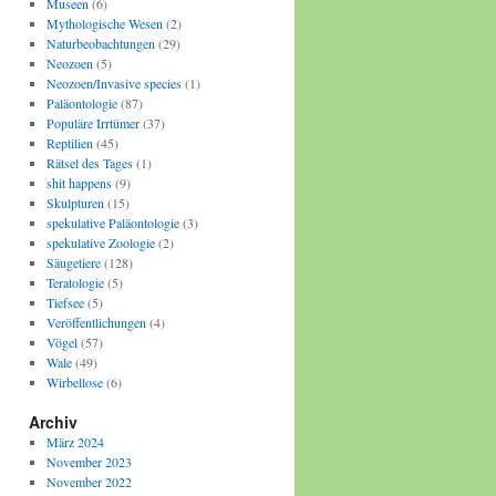
Museen
(6)
Mythologische Wesen
(2)
Naturbeobachtungen
(29)
Neozoen
(5)
Neozoen/Invasive species
(1)
Paläontologie
(87)
Populäre Irrtümer
(37)
Reptilien
(45)
Rätsel des Tages
(1)
shit happens
(9)
Skulpturen
(15)
spekulative Paläontologie
(3)
spekulative Zoologie
(2)
Säugetiere
(128)
Teratologie
(5)
Tiefsee
(5)
Veröffentlichungen
(4)
Vögel
(57)
Wale
(49)
Wirbellose
(6)
Archiv
März 2024
November 2023
November 2022