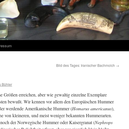
ressum
Bild des Tages: Iranischer Bachmolch
→
 Bühler
e Größen erreichen, aber wie gewaltig einzelne Exemplare
gsten bewußt. Wir kennen vor allem den Europäischen Hummer
ößer werdende Amerikanische Hummer (
Homarus americanus
),
ihe von kleineren, und meist weniger bekannten Hummerarten.
t noch der Norwegische Hummer oder Kaisergranat (
Nephrops