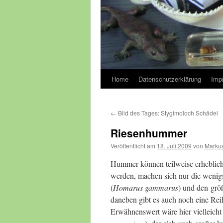
Home
Datenschutzerklärung
Imp
←
Bild des Tages: Stygimoloch Schädel
Riesenhummer
Veröffentlicht am
18. Juli 2009
von
Markus
Hummer können teilweise erheblich
werden, machen sich nur die weni
(
Homarus gammarus
) und den gr
daneben gibt es auch noch eine Re
Erwähnenswert wäre hier vielleich