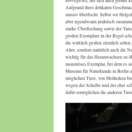
norvegicus
), der sich auch großer ku
Aufgrund ihres delikaten Geschmac
massiv überfischt. Selbst vor Helgo
aber irgendwann praktisch zusamme
starke Überfischung sowie der Tats
großen Exemplare in der Regel sch
die wirklich großen ziemlich selte
Alter, sondern natürlich auch die 
wichtig für das Heranwachsen zu üb
monströses Exemplar, bei dem es s
Museum für Naturkunde in Berlin aus
möglichen Tiere, von Mollusken bis
wegen der Scheibe und der eher sch
dafür ermöglichen die anderen Tier