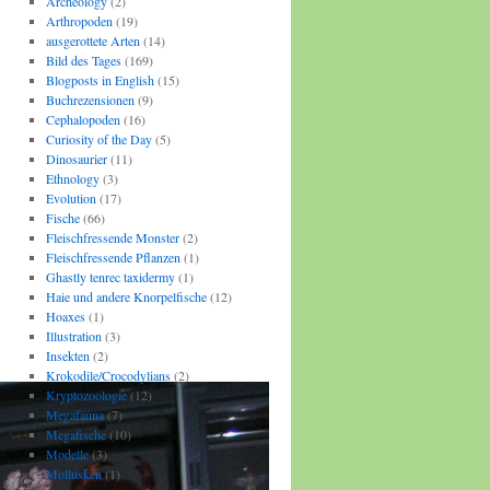
Archeology
(2)
Arthropoden
(19)
ausgerottete Arten
(14)
Bild des Tages
(169)
Blogposts in English
(15)
Buchrezensionen
(9)
Cephalopoden
(16)
Curiosity of the Day
(5)
Dinosaurier
(11)
Ethnology
(3)
Evolution
(17)
Fische
(66)
Fleischfressende Monster
(2)
Fleischfressende Pflanzen
(1)
Ghastly tenrec taxidermy
(1)
Haie und andere Knorpelfische
(12)
Hoaxes
(1)
Illustration
(3)
Insekten
(2)
Krokodile/Crocodylians
(2)
Kryptozoologie
(12)
Megafauna
(7)
Megafische
(10)
Modelle
(3)
Mollusken
(1)