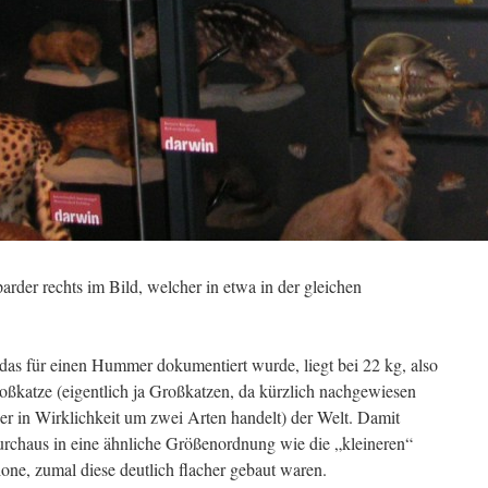
rder rechts im Bild, welcher in etwa in der gleichen
as für einen Hummer dokumentiert wurde, liegt bei 22 kg, also
roßkatze (eigentlich ja Großkatzen, da kürzlich nachgewiesen
er in Wirklichkeit um zwei Arten handelt) der Welt. Damit
chaus in eine ähnliche Größenordnung wie die „kleineren“
ne, zumal diese deutlich flacher gebaut waren.