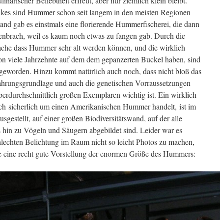
linarischer Beliebtheit erfreut, aber nur ziemlich klein bleibt.
kes sind Hummer schon seit langem in den meisten Regionen
land gab es einstmals eine florierende Hummerfischerei, die dann
nbrach, weil es kaum noch etwas zu fangen gab. Durch die
ache dass Hummer sehr alt werden können, und die wirklich
on viele Jahrzehnte auf dem dem gepanzerten Buckel haben, sind
n geworden. Hinzu kommt natürlich auch noch, dass nicht bloß das
Nahrungsgrundlage und auch die genetischen Vorraussetzungen
erdurchschnittlich großen Exemplaren wichtig ist. Ein wirklich
ich sicherlich um einen Amerikanischen Hummer handelt, ist im
gestellt, auf einer großen Biodiversitätswand, auf der alle
 hin zu Vögeln und Säugern abgebildet sind. Leider war es
lechten Belichtung im Raum nicht so leicht Photos zu machen,
e eine recht gute Vorstellung der enormen Größe des Hummers: