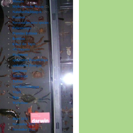
Museen
(6)
Mythologische Wesen
(2)
Naturbeobachtungen
(29)
Neozoen
(5)
Neozoen/Invasive species
(1)
Paläontologie
(87)
Populäre Irrtümer
(37)
Reptilien
(45)
Rätsel des Tages
(1)
shit happens
(9)
Skulpturen
(15)
spekulative Paläontologie
(3)
spekulative Zoologie
(2)
Säugetiere
(128)
Teratologie
(5)
Tiefsee
(5)
Veröffentlichungen
(4)
Vögel
(57)
Wale
(49)
Wirbellose
(6)
Archiv
März 2024
November 2023
November 2022