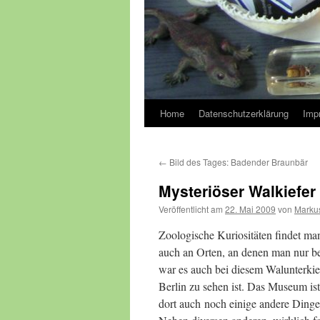
Home
Datenschutzerklärung
Imp
←
Bild des Tages: Badender Braunbär
Mysteriöser Walkiefer
Veröffentlicht am
22. Mai 2009
von
Marku
Zoologische Kuriositäten findet m
auch an Orten, an denen man nur bed
war es auch bei diesem Walunterki
Berlin zu sehen ist. Das Museum ist
dort auch noch einige andere Dinge 