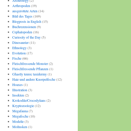
Archeology
(2)
Arthropoden
(19)
ausgerottete Arten
(14)
Bild des Tages
(169)
Blogposts in English
(15)
Buchrezensionen
(9)
Cephalopoden
(16)
Curiosity of the Day
(5)
Dinosaurier
(11)
Ethnology
(3)
Evolution
(17)
Fische
(66)
Fleischfressende Monster
(2)
Fleischfressende Pflanzen
(1)
Ghastly tenrec taxidermy
(1)
Haie und andere Knorpelfische
(12)
Hoaxes
(1)
Illustration
(3)
Insekten
(2)
Krokodile/Crocodylians
(2)
Kryptozoologie
(12)
Megafauna
(7)
Megafische
(10)
Modelle
(3)
Mollusken
(1)