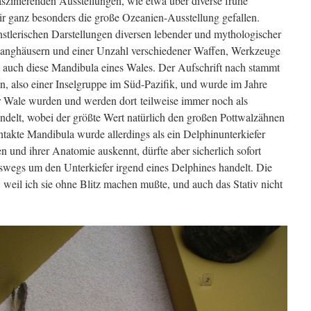
aszinierenden Ausstellungen, wie etwa über diverse frühe
r ganz besonders die große Ozeanien-Ausstellung gefallen.
nstlerischen Darstellungen diversen lebender und mythologischer
anghäusern und einer Unzahl verschiedener Waffen, Werkzeuge
 auch diese Mandibula eines Wales. Der Aufschrift nach stammt
n, also einer Inselgruppe im Süd-Pazifik, und wurde im Jahre
 Wale wurden und werden dort teilweise immer noch als
ndelt, wobei der größte Wert natürlich den großen Pottwalzähnen
akte Mandibula wurde allerdings als ein Delphinunterkiefer
n und ihrer Anatomie auskennt, dürfte aber sicherlich sofort
eswegs um den Unterkiefer irgend eines Delphines handelt. Die
l, weil ich sie ohne Blitz machen mußte, und auch das Stativ nicht