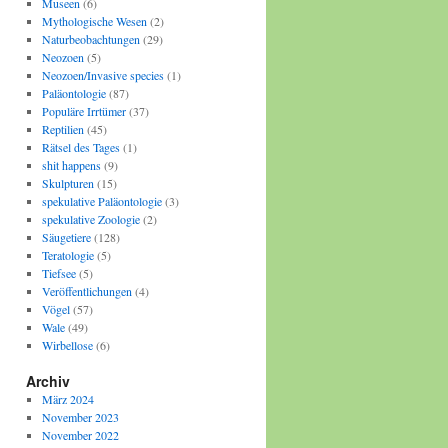
Museen
(6)
Mythologische Wesen
(2)
Naturbeobachtungen
(29)
Neozoen
(5)
Neozoen/Invasive species
(1)
Paläontologie
(87)
Populäre Irrtümer
(37)
Reptilien
(45)
Rätsel des Tages
(1)
shit happens
(9)
Skulpturen
(15)
spekulative Paläontologie
(3)
spekulative Zoologie
(2)
Säugetiere
(128)
Teratologie
(5)
Tiefsee
(5)
Veröffentlichungen
(4)
Vögel
(57)
Wale
(49)
Wirbellose
(6)
Archiv
März 2024
November 2023
November 2022