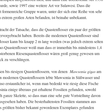
rde, sowie 1997 eine weitere Art vor Sulawesi. Dass die
ht formenreiche Gruppe waren, unter der sich eine Reihe von sehr
 extrem großen Arten befanden, ist beinahe unbekannt.
racht der Tatsache, dass die Quastenflosser ein paar der größten
rvorgebracht haben. Bereits die modernen Quastenflosser sind
losser kann bis knapp 2 m lang werden (was jedoch extrem selten
ao-Quastenflosser weiß man dass er immerhin bis mindestens 1,4
estorbenen Riesenquastenflosser wären groß genug gewesen um
ck zu verschlingen.
en bis riesigen Quastenflossern, von denen
Mawsonia gigas
am
en modernen Quastenflossern lebte Mawsonia in Süßwasser und
so erstaunlicher ist, wenn man bedenkt wie riesig diese Fische
ia einige überaus gut erhaltene Fossilien gefunden, sowohl
h ganze Skelette, so dass man eine sehr gute Vortstellung davon
ausgesehen haben. Die besterhaltensten Fossilien stammen aus
es größten bisher bekannt gewordenen Exemplares gefunden