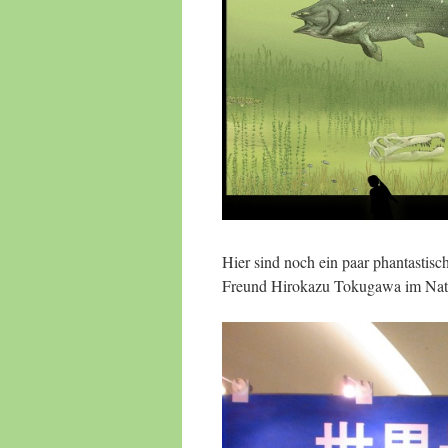
Hier sind noch ein paar phantastis
Freund Hirokazu Tokugawa im Nat