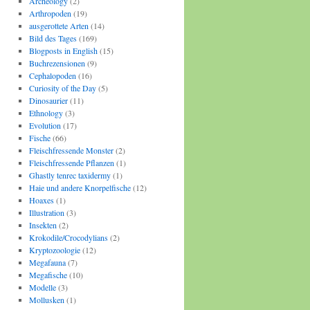
Archeology
(2)
Arthropoden
(19)
ausgerottete Arten
(14)
Bild des Tages
(169)
Blogposts in English
(15)
Buchrezensionen
(9)
Cephalopoden
(16)
Curiosity of the Day
(5)
Dinosaurier
(11)
Ethnology
(3)
Evolution
(17)
Fische
(66)
Fleischfressende Monster
(2)
Fleischfressende Pflanzen
(1)
Ghastly tenrec taxidermy
(1)
Haie und andere Knorpelfische
(12)
Hoaxes
(1)
Illustration
(3)
Insekten
(2)
Krokodile/Crocodylians
(2)
Kryptozoologie
(12)
Megafauna
(7)
Megafische
(10)
Modelle
(3)
Mollusken
(1)