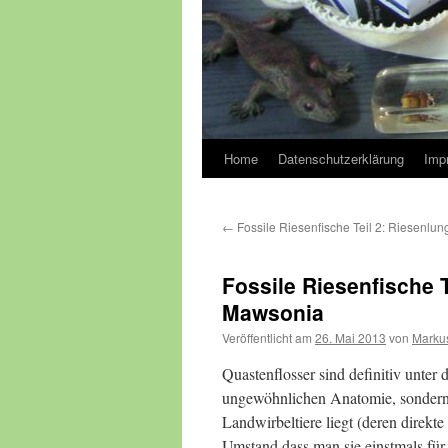
Home
Datenschutzerklärung
Imp
←
Fossile Riesenfische Teil 2: Riesenlun
Fossile Riesenfische 
Mawsonia
Veröffentlicht am
26. Mai 2013
von
Marku
Quastenflosser sind definitiv unter
ungewöhnlichen Anatomie, sondern 
Landwirbeltiere liegt (deren direkt
Umstand dass man sie einstmals für