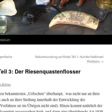
ressum
genfische
Naturerkundung auf Kreta Teil 1: Auf der Halbinsel
Rodopou
→
Teil 3: Der Riesenquastenflosser
s Bühler
 den bekanntesten „Urfischen“ überhaupt, was nicht nur an ihrer
auch an ihrer Stellung innerhalb der Entwicklung der
e Vorfahren sie im Übrigen nicht sind). Hinzu kommt natürlich der
 komplett ausgestorben hielt, und dann eine überlebende Art 1938