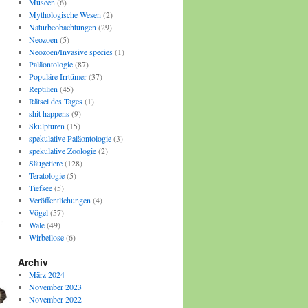
Museen
(6)
Mythologische Wesen
(2)
Naturbeobachtungen
(29)
Neozoen
(5)
Neozoen/Invasive species
(1)
Paläontologie
(87)
Populäre Irrtümer
(37)
Reptilien
(45)
Rätsel des Tages
(1)
shit happens
(9)
Skulpturen
(15)
spekulative Paläontologie
(3)
spekulative Zoologie
(2)
Säugetiere
(128)
Teratologie
(5)
Tiefsee
(5)
Veröffentlichungen
(4)
Vögel
(57)
Wale
(49)
Wirbellose
(6)
Archiv
März 2024
November 2023
November 2022