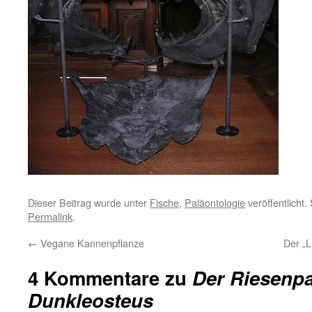
Dieser Beitrag wurde unter
Fische
,
Paläontologie
veröffentlicht.
Permalink
.
←
Vegane Kannenpflanze
Der „
4 Kommentare zu
Der Riesenpa
Dunkleosteus