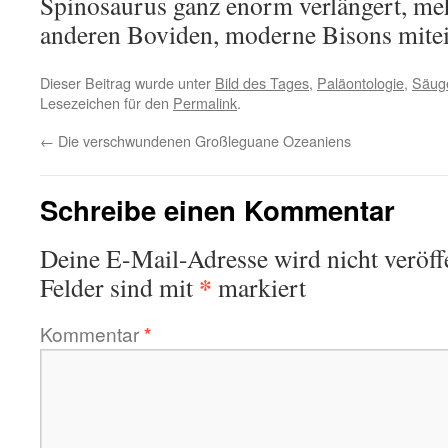
Spinosaurus ganz enorm verlängert, meh
anderen Boviden, moderne Bisons mitei
Dieser Beitrag wurde unter
Bild des Tages
,
Paläontologie
,
Säuge
Lesezeichen für den
Permalink
.
←
Die verschwundenen Großleguane Ozeaniens
Schreibe einen Kommentar
Deine E-Mail-Adresse wird nicht veröffe
*
Felder sind mit
markiert
Kommentar
*