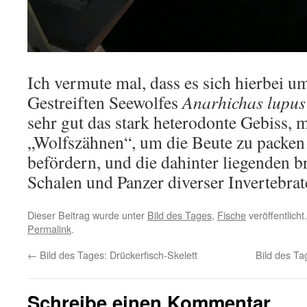
Ich vermute mal, dass es sich hierbei u
Gestreiften Seewolfes
Anarhichas lupus
sehr gut das stark heterodonte Gebiss,
„Wolfszähnen“, um die Beute zu packen
befördern, und die dahinter liegenden 
Schalen und Panzer diverser Invertebra
Dieser Beitrag wurde unter
Bild des Tages
,
Fische
veröffentlicht
Permalink
.
←
Bild des Tages: Drückerfisch-Skelett
Bild des Ta
Schreibe einen Kommentar