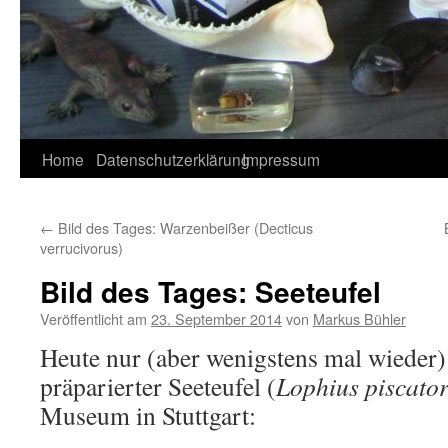
Home
Datenschutzerklärung
Impressum
←
Bild des Tages: Warzenbeißer (Decticus
verrucivorus)
Bild des Tages: Seeteufel
Veröffentlicht am
23. September 2014
von
Markus Bühler
Heute nur (aber wenigstens mal wieder) 
präparierter Seeteufel (
Lophius piscator
Museum in Stuttgart: