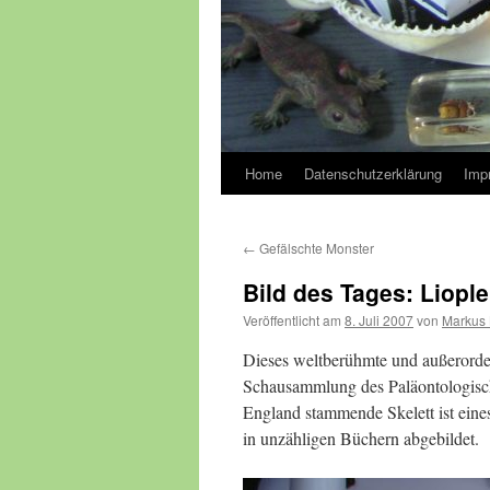
Home
Datenschutzerklärung
Imp
←
Gefälschte Monster
Bild des Tages: Liopl
Veröffentlicht am
8. Juli 2007
von
Markus 
Dieses weltberühmte und außerorden
Schausammlung des Paläontologisch
England stammende Skelett ist eines
in unzähligen Büchern abgebildet.