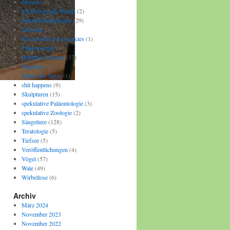
Museen
(6)
Mythologische Wesen
(2)
Naturbeobachtungen
(29)
Neozoen
(5)
Neozoen/Invasive species
(1)
Paläontologie
(87)
Populäre Irrtümer
(37)
Reptilien
(45)
Rätsel des Tages
(1)
shit happens
(9)
Skulpturen
(15)
spekulative Paläontologie
(3)
spekulative Zoologie
(2)
Säugetiere
(128)
Teratologie
(5)
Tiefsee
(5)
Veröffentlichungen
(4)
Vögel
(57)
Wale
(49)
Wirbellose
(6)
Archiv
März 2024
November 2023
November 2022