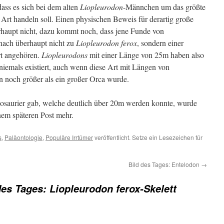
dass es sich bei dem alten
Liopleurodon
-Männchen um das größte
 Art handeln soll. Einen physischen Beweis für derartig große
erhaupt nicht, dazu kommt noch, dass jene Funde von
nach überhaupt nicht zu
Liopleurodon ferox
, sondern einer
rt angehören.
Liopleurodons
mit einer Länge von 25m haben also
 niemals existiert, auch wenn diese Art mit Längen von
 noch größer als ein großer Orca wurde.
iosaurier gab, welche deutlich über 20m werden konnte, wurde
inem späteren Post mehr.
s
,
Paläontologie
,
Populäre Irrtümer
veröffentlicht. Setze ein Lesezeichen für
Bild des Tages: Entelodon
→
des Tages: Liopleurodon ferox-Skelett