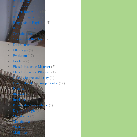
Archeology
(2)
Arthropoden
(19)
ausgerottete Arten
(14)
Bild des Tages
(169)
Blogposts in English
(15)
Buchrezensionen
(9)
Cephalopoden
(16)
Curiosity of the Day
(5)
Dinosaurier
(11)
Ethnology
(3)
Evolution
(17)
Fische
(66)
Fleischfressende Monster
(2)
Fleischfressende Pflanzen
(1)
Ghastly tenrec taxidermy
(1)
Haie und andere Knorpelfische
(12)
Hoaxes
(1)
Illustration
(3)
Insekten
(2)
Krokodile/Crocodylians
(2)
Kryptozoologie
(12)
Megafauna
(7)
Megafische
(10)
Modelle
(3)
Mollusken
(1)