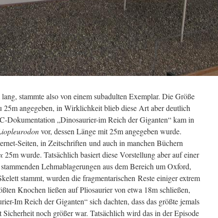
m lang, stammte also von einem subadulten Exemplar. Die Größe
u 25m angegeben, in Wirklichkeit blieb diese Art aber deutlich
BBC-Dokumentation „Dinosaurier-im Reich der Giganten“ kam in
iopleurodon
vor, dessen Länge mit 25m angegeben wurde.
ernet-Seiten, in Zeitschriften und auch in manchen Büchern
x
25m wurde. Tatsächlich basiert diese Vorstellung aber auf einer
ura stammenden Lehmablagerungen aus dem Bereich um Oxford,
kelett stammt, wurden die fragmentarischen Reste einiger extrem
rößten Knochen ließen auf Pliosaurier von etwa 18m schließen,
ier-Im Reich der Giganten“ sich dachten, dass das größte jemals
t Sicherheit noch größer war. Tatsächlich wird das in der Episode