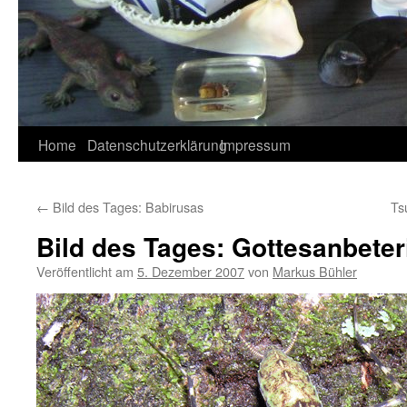
Home
Datenschutzerklärung
Impressum
←
Bild des Tages: Babirusas
Ts
Bild des Tages: Gottesanbete
Veröffentlicht am
5. Dezember 2007
von
Markus Bühler