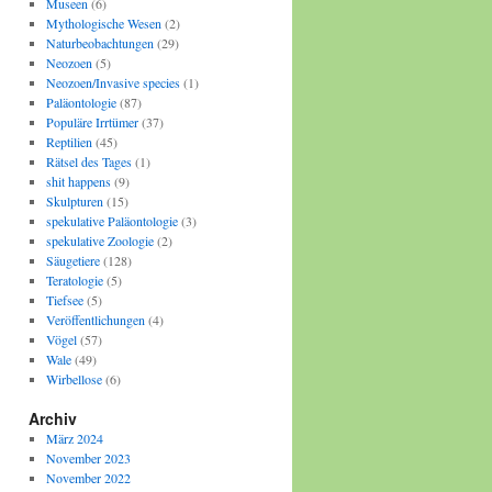
Museen
(6)
Mythologische Wesen
(2)
Naturbeobachtungen
(29)
Neozoen
(5)
Neozoen/Invasive species
(1)
Paläontologie
(87)
Populäre Irrtümer
(37)
Reptilien
(45)
Rätsel des Tages
(1)
shit happens
(9)
Skulpturen
(15)
spekulative Paläontologie
(3)
spekulative Zoologie
(2)
Säugetiere
(128)
Teratologie
(5)
Tiefsee
(5)
Veröffentlichungen
(4)
Vögel
(57)
Wale
(49)
Wirbellose
(6)
Archiv
März 2024
November 2023
November 2022