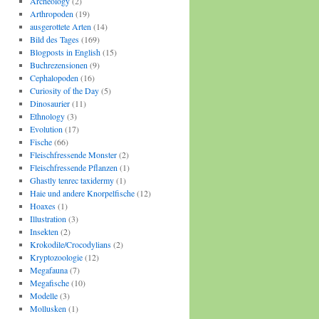
Archeology
(2)
Arthropoden
(19)
ausgerottete Arten
(14)
Bild des Tages
(169)
Blogposts in English
(15)
Buchrezensionen
(9)
Cephalopoden
(16)
Curiosity of the Day
(5)
Dinosaurier
(11)
Ethnology
(3)
Evolution
(17)
Fische
(66)
Fleischfressende Monster
(2)
Fleischfressende Pflanzen
(1)
Ghastly tenrec taxidermy
(1)
Haie und andere Knorpelfische
(12)
Hoaxes
(1)
Illustration
(3)
Insekten
(2)
Krokodile/Crocodylians
(2)
Kryptozoologie
(12)
Megafauna
(7)
Megafische
(10)
Modelle
(3)
Mollusken
(1)