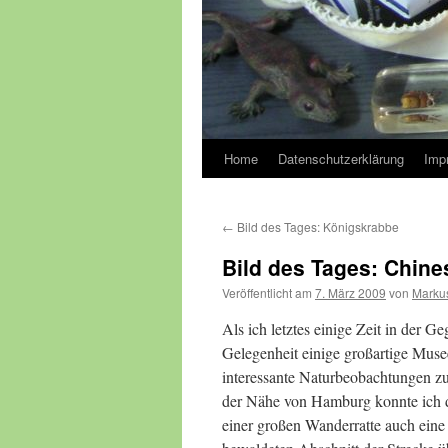
Home
Datenschutzerklärung
Imp
←
Bild des Tages: Königskrabbe
Bild des Tages: Chin
Veröffentlicht am
7. März 2009
von
Marku
Als ich letztes einige Zeit in der G
Gelegenheit einige großartige Mus
interessante Naturbeobachtungen z
der Nähe von Hamburg konnte ich da
einer großen Wanderratte auch eine