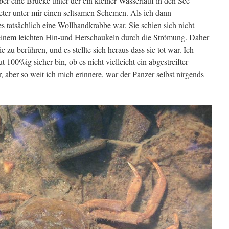
er eine Brücke unter der ein kleiner Wasserlauf in den See
eter unter mir einen seltsamen Schemen. Als ich dann
 es tatsächlich eine Wollhandkrabbe war. Sie schien sich nicht
einem leichten Hin-und Herschaukeln durch die Strömung. Daher
e zu berühren, und es stellte sich heraus dass sie tot war. Ich
t 100%ig sicher bin, ob es nicht vielleicht ein abgestreifter
 aber so weit ich mich erinnere, war der Panzer selbst nirgends