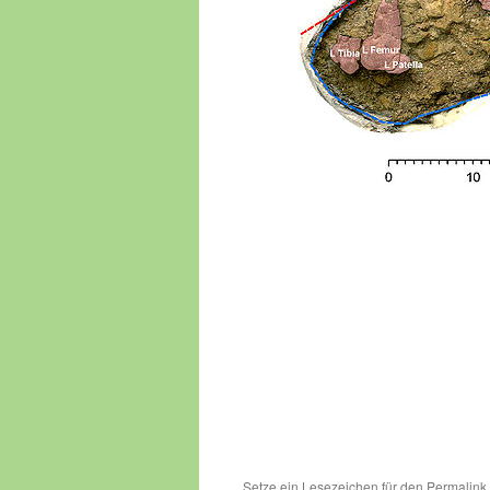
Setze ein Lesezeichen für den
Permalink
.