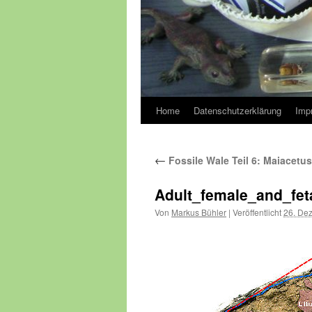
Home
Datenschutzerklärung
Imp
←
Fossile Wale Teil 6: Maiacetu
Adult_female_and_fet
Von
Markus Bühler
|
Veröffentlicht
26. De