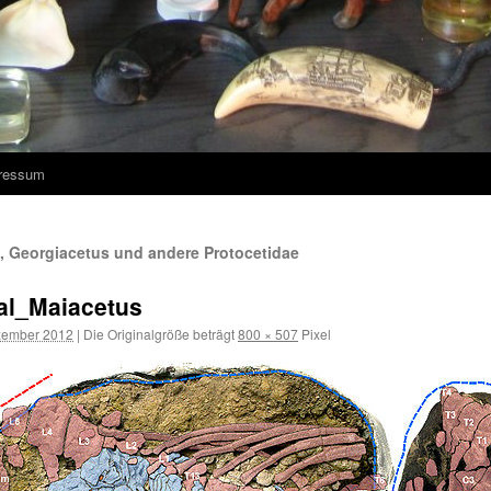
ressum
s, Georgiacetus und andere Protocetidae
al_Maiacetus
zember 2012
|
Die Originalgröße beträgt
800 × 507
Pixel