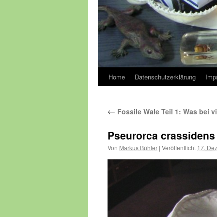
Home
Datenschutzerklärung
Imp
←
Fossile Wale Teil 1: Was bei 
Pseurorca crassiden
Von
Markus Bühler
|
Veröffentlicht
17. De