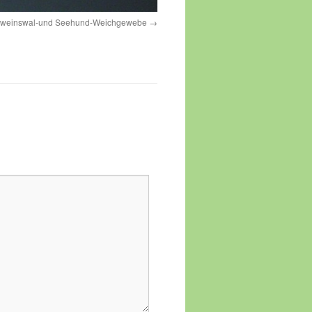
weinswal-und Seehund-Weichgewebe