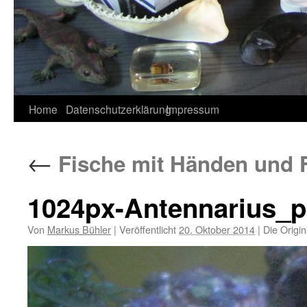
Home
Datenschutzerklärung
Impressum
←
Fische mit Händen und Fü
1024px-Antennarius_p
Von
Markus Bühler
|
Veröffentlicht
20. Oktober 2014
|
Die Origin