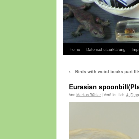
Home
Datenschutzerklärung
Imp
←
Birds with weird beaks part II
Eurasian spoonbill(Pl
Von
Markus Bühler
|
Veröffentlicht
4. Febr