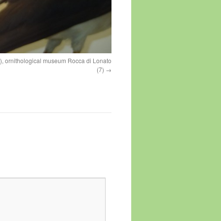
a), ornithological museum Rocca di Lonato
(7)