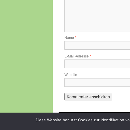
Name
*
E-Mail-Adresse
*
Website
Diese Website benutzt Cookies zur Identifikation v
Bestiarium
Datenschutzerklärung