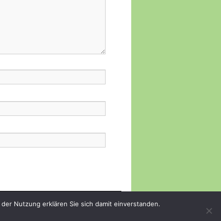
 der Nutzung erklären Sie sich damit einverstanden.
Stolz präsentiert von WordPress.