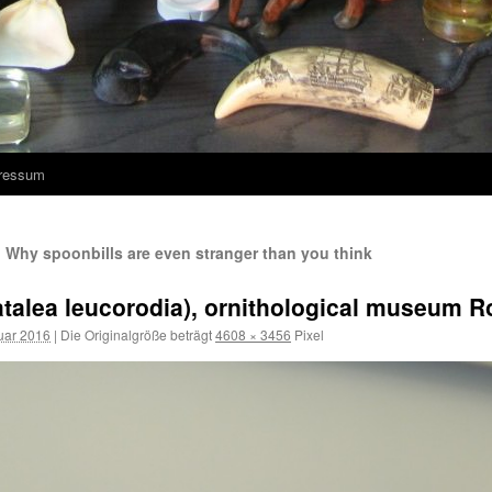
ressum
I: Why spoonbills are even stranger than you think
atalea leucorodia), ornithological museum R
uar 2016
|
Die Originalgröße beträgt
4608 × 3456
Pixel