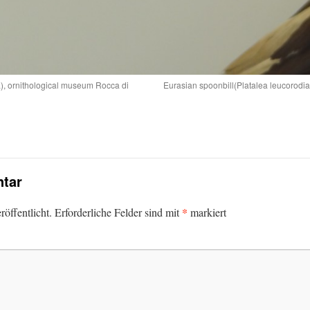
a), ornithological museum Rocca di
Eurasian spoonbill(Platalea leucorodi
tar
*
öffentlicht.
Erforderliche Felder sind mit
markiert