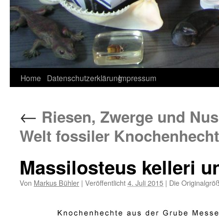
Home
Datenschutzerklärung
Impressum
←
Riesen, Zwerge und Nuss
Welt fossiler Knochenhech
Massilosteus kelleri u
Von
Markus Bühler
|
Veröffentlicht
4. Juli 2015
|
Die Originalgrö