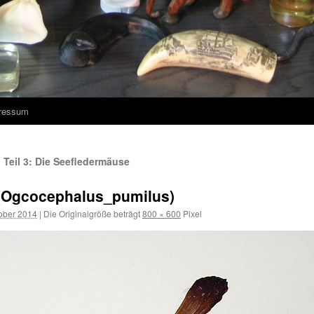
ressum
Teil 3: Die Seefledermäuse
_(Ogcocephalus_pumilus)
tober 2014
|
Die Originalgröße beträgt
800 × 600
Pixel