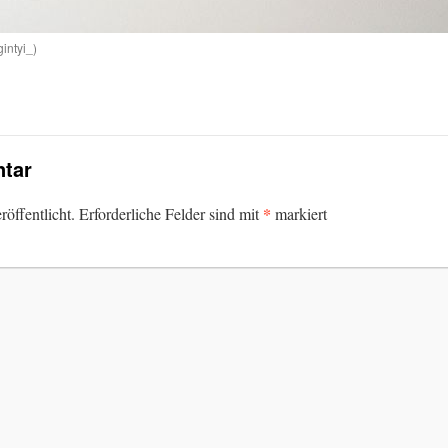
intyi_)
tar
*
öffentlicht.
Erforderliche Felder sind mit
markiert