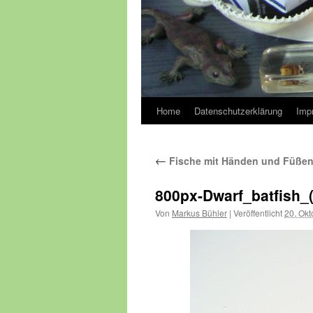
Home
Datenschutzerklärung
Imp
←
Fische mit Händen und Füßen 
800px-Dwarf_batfish
Von
Markus Bühler
|
Veröffentlicht
20. Ok