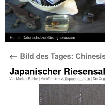
Home
Datenschutzerklärung
Impressum
←
Bild des Tages: Chinesi
Japanischer Riesensa
Von
Markus Bühler
|
Veröffentlicht
2. September 2015
|
Die Orig