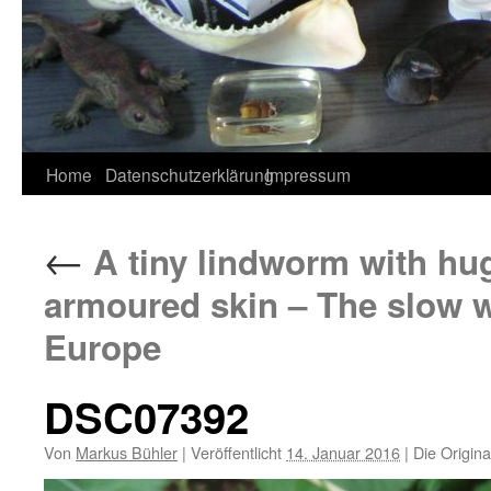
Home
Datenschutzerklärung
Impressum
←
A tiny lindworm with hu
armoured skin – The slow w
Europe
DSC07392
Von
Markus Bühler
|
Veröffentlicht
14. Januar 2016
|
Die Origina